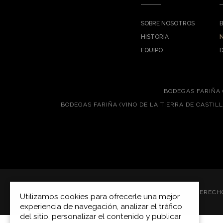
SOBRE NOSOTROS
HISTORIA
EQUIPO
BODEGAS FARIÑA 
BODEGAS FARIÑA (VINO DE LA TIERRA DE CASTIL
COPYRIGHT © 2026 BODEGAS FARIÑA S.L.
TODOS LOS DERECH
Utilizamos cookies para ofrecerle una mejor
experiencia de navegación, analizar el tráfico
del sitio, personalizar el contenido y publicar