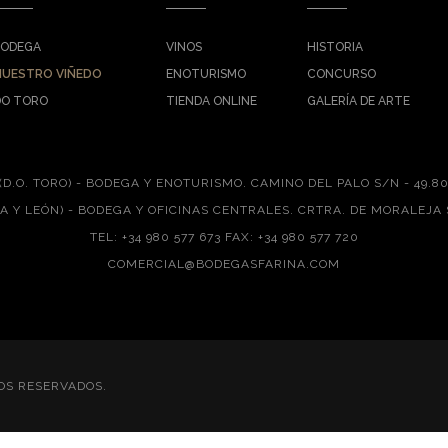
BODEGA
VINOS
HISTORIA
NUESTRO VIÑEDO
ENOTURISMO
CONCURSO
DO TORO
TIENDA ONLINE
GALERÍA DE ARTE
(D.O. TORO) - BODEGA Y ENOTURISMO.
CAMINO DEL PALO S/N - 49.8
LA Y LEÓN) - BODEGA Y OFICINAS CENTRALES.
CRTRA. DE MORALEJA 
TEL: +34 980 577 673 FAX: +34 980 577 720
COMERCIAL@BODEGASFARINA.COM
OS RESERVADOS.