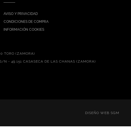
AVISO Y PRIVACIDAD
CONDICIONES DE COMPRA
INFORMACIÓN COOKIES
00 TORO (ZAMORA)
S/N - 49.151 CASASECA DE LAS CHANAS (ZAMORA)
DISEÑO WEB SGM