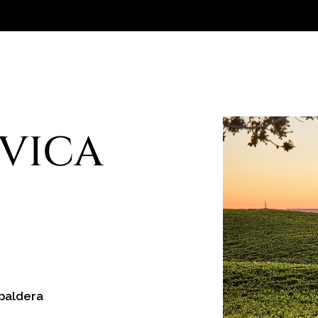
VICA
paldera