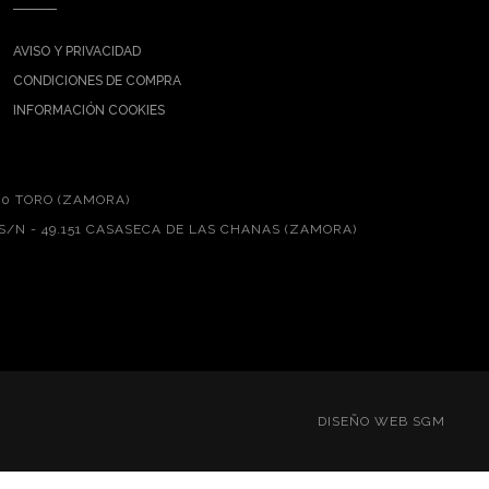
AVISO Y PRIVACIDAD
CONDICIONES DE COMPRA
INFORMACIÓN COOKIES
00 TORO (ZAMORA)
S/N - 49.151 CASASECA DE LAS CHANAS (ZAMORA)
DISEÑO WEB SGM