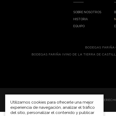
SOBRE NOSOTROS
HISTORIA
EQUIPO
BODEGAS FARIÑA 
BODEGAS FARIÑA (VINO DE LA TIERRA DE CASTIL
COPYRIGHT © 2026 BODEGAS FARIÑA S.L.
TODOS LOS DERECH
Utilizamos cookies para ofrecerle una mejor
experiencia de navegación, analizar el tráfico
del sitio, personalizar el contenido y publicar