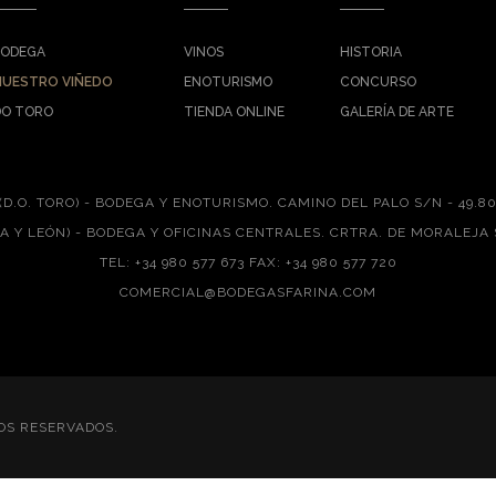
BODEGA
VINOS
HISTORIA
NUESTRO VIÑEDO
ENOTURISMO
CONCURSO
DO TORO
TIENDA ONLINE
GALERÍA DE ARTE
(D.O. TORO) - BODEGA Y ENOTURISMO.
CAMINO DEL PALO S/N - 49.8
LA Y LEÓN) - BODEGA Y OFICINAS CENTRALES.
CRTRA. DE MORALEJA 
TEL: +34 980 577 673 FAX: +34 980 577 720
COMERCIAL@BODEGASFARINA.COM
OS RESERVADOS.