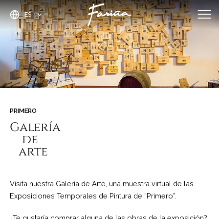
ES
Sobre Nosotros
Bodega
Historia
Experiencias
Aviso y privacidad
Historia
Nuestro viñedo
Concurso
Espacios
Condiciones de compra
Equipo
DO Toro
Galería de arte
Eventos
Información cookies
PRIMERO
¿Qué ver cerca?
Galería
de
arte
Visita nuestra Galería de Arte, una muestra virtual de las
Exposiciones Temporales de Pintura de “Primero”.
¿Te gustaría comprar alguna de las obras de la exposición?