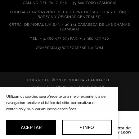
CAMINO DEL PALO S/N - 49.800 TORO (ZAMORA)
BODEGAS FARIÑA (VINO DE LA TIERRA DE CASTILLA Y LEÓN) -
BODEGA Y OFICINAS CENTRALES.
CRTRA. DE MORALEJA S/N - 49.151 CASASECA DE LAS CHANAS
(ZAMORA)
TEL: +34 980 577 673 FAX: +34 980 577 720
COMERCIAL@BODEGASFARINA.COM
COPYRIGHT © 2026 BODEGAS FARIÑA S.L.
TODOS LOS DERECHOS RESERVADOS.
Utilizamos cookies para ofrecerle una mejor experiencia de
navegación, analizar el tráfico del sitio, personalizar el
DISEÑO WEB SGM
contenido y publicar anuncios específicos.
ACEPTAR
+ INFO